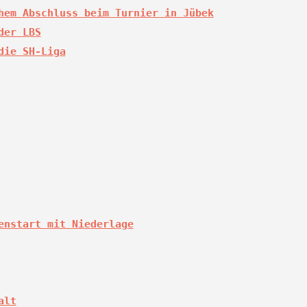
hem Abschluss beim Turnier in Jübek
der LBS
die SH-Liga
enstart mit Niederlage
alt