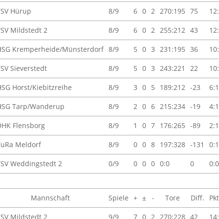
TSV Hürup
8/9
6
0
2
270:195
75
12
TSV Mildstedt 2
8/9
6
0
2
255:212
43
12
HSG Kremperheide/Münsterdorf
8/9
5
0
3
231:195
36
10
TSV Sieverstedt
8/9
5
0
3
243:221
22
10
HSG Horst/Kiebitzreihe
8/9
3
0
5
189:212
-23
6:
HSG Tarp/Wanderup
8/9
2
0
6
215:234
-19
4:
DHK Flensborg
8/9
1
0
7
176:265
-89
2:
TuRa Meldorf
8/9
0
0
8
197:328
-131
0:
TSV Weddingstedt 2
0/9
0
0
0
0:0
0
0:
Mannschaft
Spiele
+
±
-
Tore
Diff.
Pkt
TSV Mildstedt 2
9/9
7
0
2
270:228
42
14