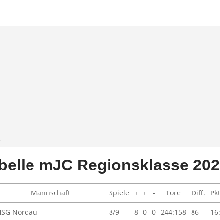
e
belle mJC Regionsklasse 202
Mannschaft
Spiele
+
±
-
Tore
Diff.
Pkt
HSG Nordau
8/9
8
0
0
244:158
86
16