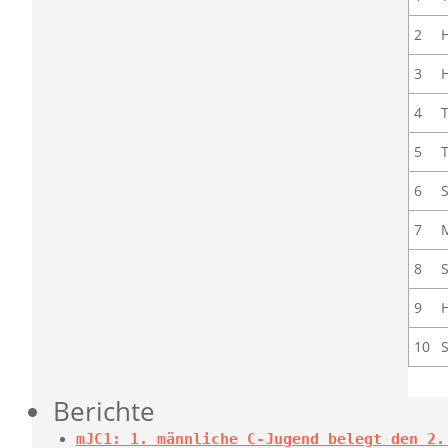
2
3
4
5
6
7
8
9
10
Berichte
mJC1: 1. männliche C-Jugend belegt den 2.