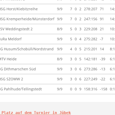
HSG Horst/Kiebitzreihe
9/9
7
0
2
278:207
71
14
HSG Kremperheide/Münsterdorf
9/9
7
0
2
247:156
91
14
TSV Weddingstedt 2
8/9
5
0
3
229:208
21
10
TuRa Meldorf
9/9
5
0
4
275:282
-7
10
SG Husum/Schobüll/Nordstrand
9/9
4
0
5
215:201
14
8:
MTV Heide
8/9
3
0
5
142:181
-39
6:
SG Dithmarschen Süd
9/9
3
0
6
273:286
-13
6:
HSG SZOWW 2
9/9
3
0
6
227:249
-22
6:
SG Pahlhude/Tellingstedt
9/9
0
0
9
158:316
-158
0:
 Platz auf dem Turnier in Jübek