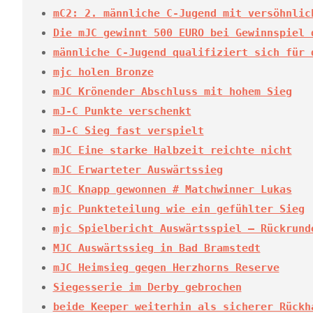
mC2: 2. männliche C-Jugend mit versöhnlic
Die mJC gewinnt 500 EURO bei Gewinnspiel 
männliche C-Jugend qualifiziert sich für 
mjc holen Bronze
mJC Krönender Abschluss mit hohem Sieg
mJ-C Punkte verschenkt
mJ-C Sieg fast verspielt
mJC Eine starke Halbzeit reichte nicht
mJC Erwarteter Auswärtssieg
mJC Knapp gewonnen # Matchwinner Lukas
mjc Punkteteilung wie ein gefühlter Sieg
mjc Spielbericht Auswärtsspiel – Rückrund
MJC Auswärtssieg in Bad Bramstedt
mJC Heimsieg gegen Herzhorns Reserve
Siegesserie im Derby gebrochen
beide Keeper weiterhin als sicherer Rückh