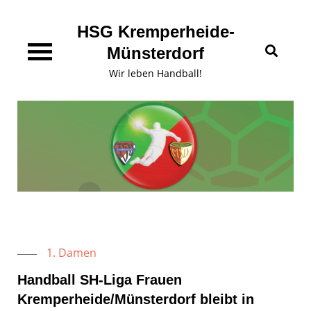
Skip
content
to
HSG Kremperheide-
content
Münsterdorf
Wir leben Handball!
1. Damen
Handball SH-Liga Frauen
Kremperheide/Münsterdorf bleibt in