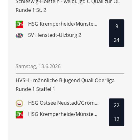
Schleswig-Holstein - weibl. Jgd C Quali zur OL
Runde 1 St. 2
HSG Kremperheide/Münsterdorf
9
SV Henstedt-Ulzburg 2
24
Samstag, 13.6.2026
HVSH - männliche B-Jugend Quali Oberliga
Runde 1 Staffel 1
HSG Ostsee Neustadt/Grömitz
22
HSG Kremperheide/Münsterdorf
12