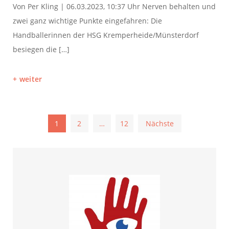
Von Per Kling | 06.03.2023, 10:37 Uhr Nerven behalten und
zwei ganz wichtige Punkte eingefahren: Die
Handballerinnen der HSG Kremperheide/Münsterdorf
besiegen die […]
weiter
Seitennummerierung
1
2
…
12
Nächste
der
Beiträge