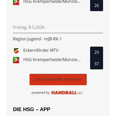
HSG Kremperheide/Münsterdorf 3
26
Freitag, 8.5.2026
Region Jugend - mJB-RK-1
Eckernförder MTV
29
HSG Kremperheide/Münsterdorf
37
ZUM GESAMTEN SPIELPLAN
powered by
DIE HSG – APP