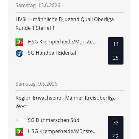
Samstag, 13.6.2026
HVSH - männliche B-Jugend Quali Oberliga
Runde 1 Staffel 1
HSG Kremperheide/Münsterdorf
14
SG Handball Eidertal
25
Samstag, 9.5.2026
Region Erwachsene - Männer Kreisoberliga
West
SG Dithmarschen Süd
38
HSG Kremperheide/Münsterdorf 2
42