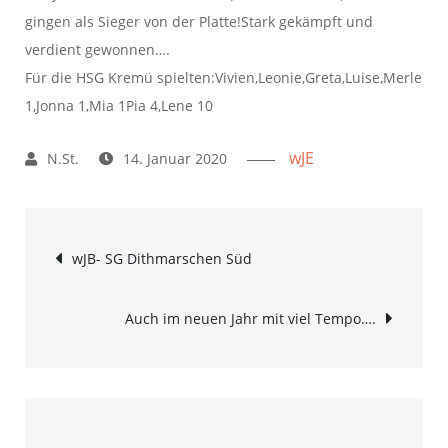
gingen als Sieger von der Platte!Stark gekämpft und
verdient gewonnen….
Für die HSG Kremü spielten:Vivien,Leonie,Greta,Luise,Merle
1,Jonna 1,Mia 1Pia 4,Lene 10
wJE
14. Januar 2020
Beitrags-
wJB- SG Dithmarschen Süd
Navigation
Auch im neuen Jahr mit viel Tempo….