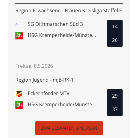
Region Erwachsene - Frauen Kreisliga Staffel E
SG Dithmarschen Süd 3
14
HSG Kremperheide/Münsterdorf 3
26
Freitag, 8.5.2026
Region Jugend - mJB-RK-1
Eckernförder MTV
29
HSG Kremperheide/Münsterdorf
37
ZUM GESAMTEN SPIELPLAN