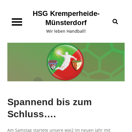
Skip
content
to
HSG Kremperheide-
content
Münsterdorf
Wir leben Handball!
Spannend bis zum
Schluss….
Am Samstag startete unsere wje2 im neuen Jahr mit