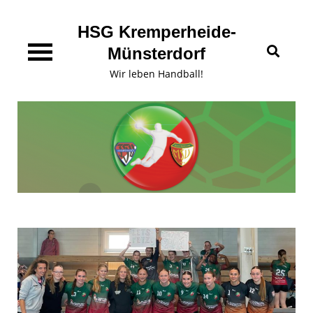
Skip
content
to
HSG Kremperheide-
content
Münsterdorf
Wir leben Handball!