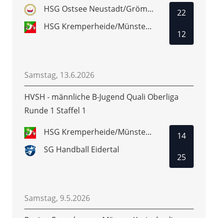
HSG Ostsee Neustadt/Grömitz
22
HSG Kremperheide/Münsterdorf
12
Samstag, 13.6.2026
HVSH - männliche B-Jugend Quali Oberliga
Runde 1 Staffel 1
HSG Kremperheide/Münsterdorf
14
SG Handball Eidertal
25
Samstag, 9.5.2026