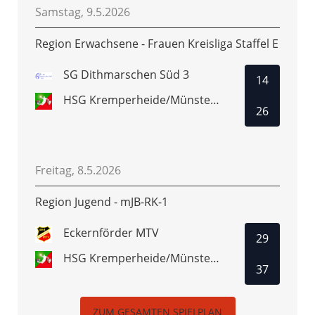
Samstag, 9.5.2026
Region Erwachsene - Frauen Kreisliga Staffel E
SG Dithmarschen Süd 3
14
HSG Kremperheide/Münsterdorf 3
26
Freitag, 8.5.2026
Region Jugend - mJB-RK-1
Eckernförder MTV
29
HSG Kremperheide/Münsterdorf
37
ZUM GESAMTEN SPIELPLAN