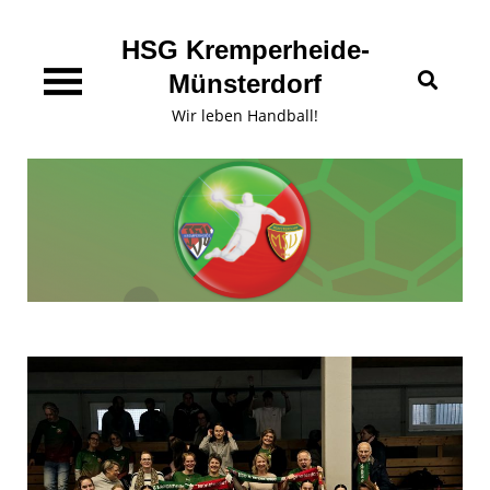
Skip
content
to
HSG Kremperheide-
content
Münsterdorf
Wir leben Handball!