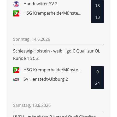
Handewitter SV 2
18
HSG Kremperheide/Münsterdorf
13
Sonntag, 14.6.2026
Schleswig-Holstein - weibl. Jgd C Quali zur OL
Runde 1 St. 2
HSG Kremperheide/Münsterdorf
9
SV Henstedt-Ulzburg 2
24
Samstag, 13.6.2026
HVSH - männliche B-Jugend Quali Oberliga