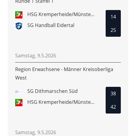
Runde 1 Staffel 1
HSG Kremperheide/Münsterdorf
14
SG Handball Eidertal
25
Samstag, 9.5.2026
Region Erwachsene - Männer Kreisoberliga
West
SG Dithmarschen Süd
38
HSG Kremperheide/Münsterdorf 2
42
Samstag, 9.5.2026