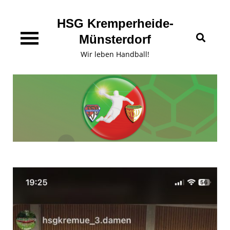
Skip
content
to
HSG Kremperheide-
content
Münsterdorf
Wir leben Handball!