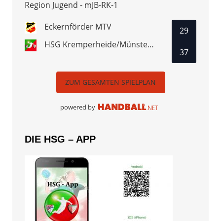
Region Jugend - mJB-RK-1
Eckernförder MTV
29
HSG Kremperheide/Münsterdorf
37
ZUM GESAMTEN SPIELPLAN
powered by
DIE HSG – APP